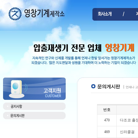
번호
470
다조코 출
469
신라콜걸