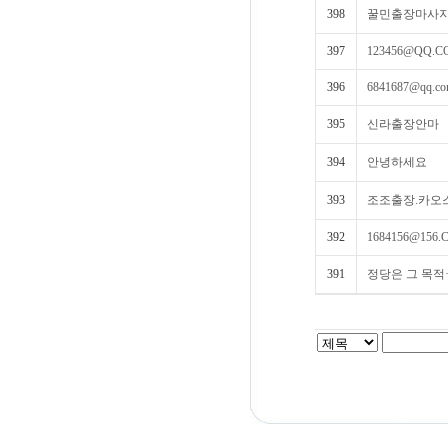
398
꿀민출장마사
397
123456@QQ.
396
6841687@qq.c
395
신라출장안마
394
안녕하세요
393
조조출장.카오스
392
1684156@156
391
정당은 그 목적·