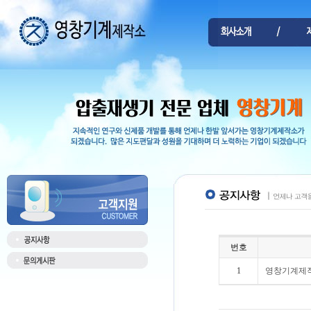
번호
1
영창기계제작