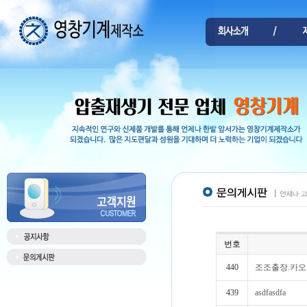
번호
440
조조출장.카오
439
asdfasdfa