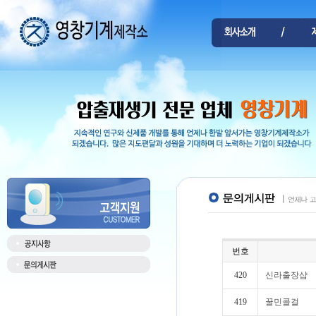
번호
420
신라출장샵
419
꿀민콜걸