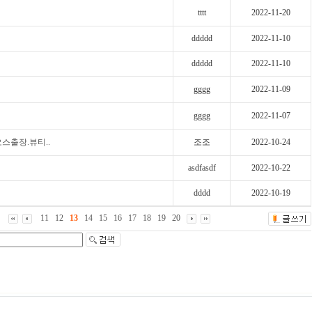
tttt
2022-11-20
ddddd
2022-11-10
ddddd
2022-11-10
gggg
2022-11-09
gggg
2022-11-07
스출장.뷰티..
조조
2022-10-24
asdfasdf
2022-10-22
dddd
2022-10-19
11
12
13
14
15
16
17
18
19
20