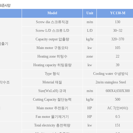
Model
Unit
YC130-M
Screw dia 스크류직경
m/m
130
Screw L/D 스크류 L/D
L/D
30~32
Capacity output 압출량
kg/hr
320~370
싱글압출기
Main motor 구동모타
kw
105
Heating zone 히팅수
zone
22
Heating capacity 히팅용량
kw
39
Type 형식
Cooling water 수냉방식
h 냉각수조
Meterial 재질
2m/m staingless Steel
Size(WxLxH) 규격
m/m
600X4,650X300
Cutting Capacity 절단능력
kg/hr
500
기
Main motor 주전동기
HP
AC 7(인버터)
Fan motor 물기제거기
HP
0.5
Total electricity 총전력량
kw
151