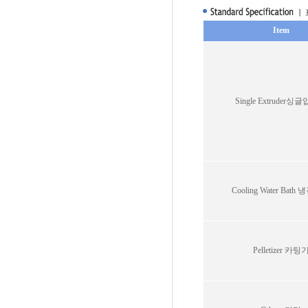
Item
Single Extruder
Cooling Water Bat
Pelletizer 카팅